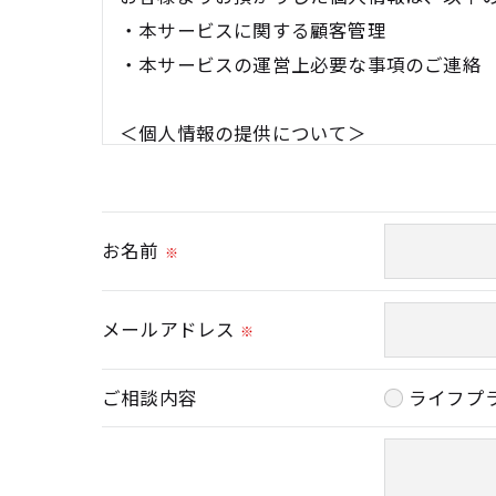
・本サービスに関する顧客管理
・本サービスの運営上必要な事項のご連絡
＜個人情報の提供について＞
当社ではお客様の同意を得た場合または法
取得した個人情報を第三者に提供すること
お名前
※
＜個人情報の委託について＞
当社では、利用目的の達成に必要な範囲に
メールアドレス
※
これらの委託先に対しては個人情報保護契
ご相談内容
ライフプ
＜個人情報の安全管理＞
当社では、個人情報の漏洩等がなされない