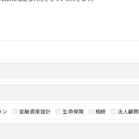
令に定められた場合を除き、
はいたしません。
おいて、個人情報を外部に委託する場合があります。
約等の措置をとり、適切な監督を行います。
ラン
金融資産設計
生命保険
相続
法人顧問
よう、適切に安全管理対策を実施します。