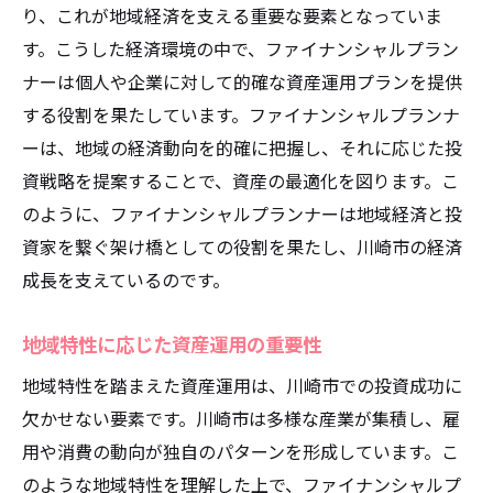
り、これが地域経済を支える重要な要素となっていま
地域経済の理解が資産運用に与える影響
す。こうした経済環境の中で、ファイナンシャルプラン
ファイナンシャルプランナーの地域密着型
ナーは個人や企業に対して的確な資産運用プランを提供
アプローチ
する役割を果たしています。ファイナンシャルプランナ
経済動向を踏まえた資産管理のポイント
ーは、地域の経済動向を的確に把握し、それに応じた投
川崎市の経済とファイナンシャルプランナ
資戦略を提案することで、資産の最適化を図ります。こ
ーの連携
のように、ファイナンシャルプランナーは地域経済と投
地域の特性を活かした資産運用の実践例
資家を繋ぐ架け橋としての役割を果たし、川崎市の経済
ファイナンシャルプランナーが提供する地
成長を支えているのです。
域優先のアドバイス
地域特性に応じた資産運用の重要性
川崎市の多様なニーズに応える資産運用プラン
の探し方
地域特性を踏まえた資産運用は、川崎市での投資成功に
欠かせない要素です。川崎市は多様な産業が集積し、雇
個々のニーズに応じたプランニングの重要
用や消費の動向が独自のパターンを形成しています。こ
性
のような地域特性を理解した上で、ファイナンシャルプ
多様化する資産運用ニーズへの対応策