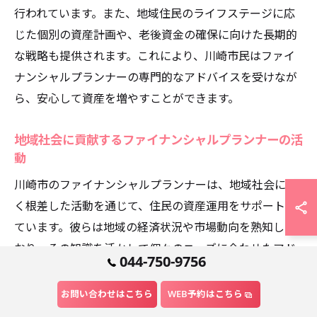
行われています。また、地域住民のライフステージに応
じた個別の資産計画や、老後資金の確保に向けた長期的
な戦略も提供されます。これにより、川崎市民はファイ
ナンシャルプランナーの専門的なアドバイスを受けなが
ら、安心して資産を増やすことができます。
地域社会に貢献するファイナンシャルプランナーの活
動
川崎市のファイナンシャルプランナーは、地域社会に深
く根差した活動を通じて、住民の資産運用をサポートし
ています。彼らは地域の経済状況や市場動向を熟知して
おり、その知識を活かして個々のニーズに合わせたアド
044-750-9756
バイスを提供しています。具体的には、地元企業との連
携を図り、地域経済の活性化にも貢献しています。各種
お問い合わせはこちら
WEB予約はこちら
セミナーや相談会を開催し、資産運用の重要性を広く伝