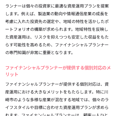
ランナーは個々の投資家に最適な資産運用プランを提案
ファイナンシャルプランナーの提案力を活
します。例えば、製造業の動向や情報通信産業の成長を
かす方法
考慮に入れた投資先の選定や、地域の特性を活かしたポ
川崎市の住民に適した運用プランの特徴
ートフォリオの構築が求められます。地域特性を反映し
オーダーメイドの資産運用プランニング
た資産運用は、リスクを抑えつつも安定した収益をもた
ファイナンシャルプランナーが提供する柔
らす可能性を高めるため、ファイナンシャルプランナー
軟な選択肢
の専門知識が非常に重要となります。
ファイナンシャルプランナーによるリスク管理
と安定収益の秘訣
ファイナンシャルプランナーが提供する個別対応のメ
リット
リスク管理の基本とファイナンシャルプラ
ンナーの役割
ファイナンシャルプランナーが提供する個別対応は、資
産運用における大きなメリットをもたらします。特に川
安定収益を実現するための戦略とは
崎市のような多様な産業が混在する地域では、個々のラ
ファイナンシャルプランナーが教えるリス
イフスタイルや目標に合わせた資産運用プランが求めら
ク軽減術
れます。ファイナンシャルプランナーは、顧客一人ひと