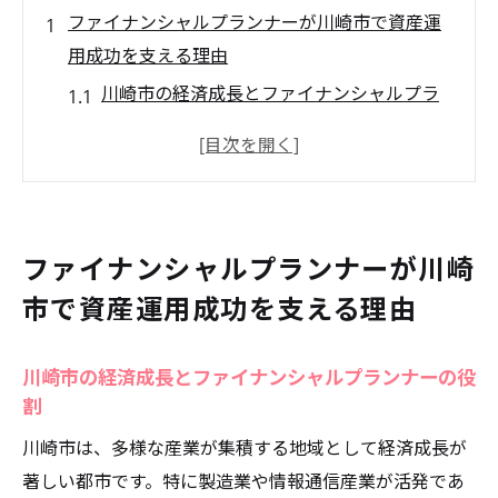
ファイナンシャルプランナーが川崎市で資産運
用成功を支える理由
川崎市の経済成長とファイナンシャルプラ
ンナーの役割
地域特性に応じた資産運用の重要性
ファイナンシャルプランナーが提供する個
別対応のメリット
ファイナンシャルプランナーが川崎
実績から見るファイナンシャルプランナー
市で資産運用成功を支える理由
の信頼性
川崎市に特化したプランニングの必要性
川崎市の経済成長とファイナンシャルプランナーの役
ファイナンシャルプランナーのサポートが
割
もたらす安心感
川崎市は、多様な産業が集積する地域として経済成長が
地域経済に精通したファイナンシャルプランナ
著しい都市です。特に製造業や情報通信産業が活発であ
ーの重要性