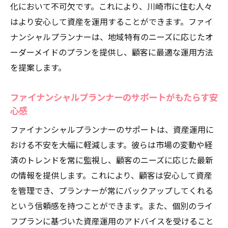
化において不可欠です。これにより、川崎市に住む人々
ーの柔軟な対応力
はより安心して資産を運用することができます。ファイ
市場変化に強いファイナンシャルプランナ
ナンシャルプランナーは、地域特有のニーズに応じたオ
ーの特徴
ーダーメイドのプランを提供し、顧客に最適な運用方法
変化する市場におけるファイナンシャルプ
を提案します。
ランナーの役割
柔軟なプランニングで市場変動に対応
ファイナンシャルプランナーのサポートがもたらす安
川崎市の市場変化に即応するプランニング
心感
ファイナンシャルプランナーの迅速な市場
ファイナンシャルプランナーのサポートは、資産運用に
対応力
おける不安を大幅に軽減します。彼らは市場の変動や経
市場の変化を見据えた資産運用戦略
済のトレンドを常に監視し、顧客のニーズに応じた最新
の情報を提供します。これにより、顧客は安心して資産
安心の資産運用を実現するファイナンシャルプ
を管理でき、プランナーが常にバックアップしてくれる
ランナー選びのポイント
という信頼感を持つことができます。また、個別のライ
信頼できるファイナンシャルプランナーの
フプランに基づいた資産運用のアドバイスを受けること
特徴