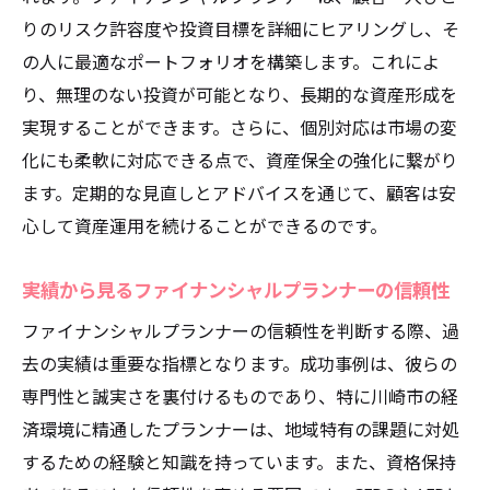
川崎市におけるリスク管理の成功事例
りのリスク許容度や投資目標を詳細にヒアリングし、そ
安定的な資産運用のためのポイント
の人に最適なポートフォリオを構築します。これによ
ファイナンシャルプランナーのリスク管理
り、無理のない投資が可能となり、長期的な資産形成を
ノウハウ
実現することができます。さらに、個別対応は市場の変
地元に根ざすファイナンシャルプランナーの専
化にも柔軟に対応できる点で、資産保全の強化に繋がり
門的アドバイス
ます。定期的な見直しとアドバイスを通じて、顧客は安
地域特有の知識を活かしたアドバイス
心して資産運用を続けることができるのです。
ファイナンシャルプランナーが提供する専
実績から見るファイナンシャルプランナーの信頼性
門性の高さ
地元に密着した資産運用の事例紹介
ファイナンシャルプランナーの信頼性を判断する際、過
去の実績は重要な指標となります。成功事例は、彼らの
川崎市におけるファイナンシャルプランナ
専門性と誠実さを裏付けるものであり、特に川崎市の経
ーの専門領域
済環境に精通したプランナーは、地域特有の課題に対処
地域社会に貢献するファイナンシャルプラ
するための経験と知識を持っています。また、資格保持
ンナーの活動