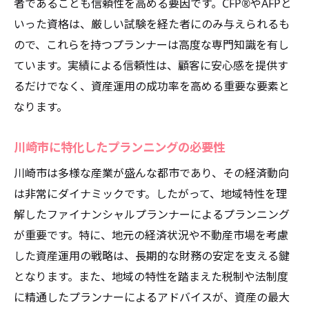
者であることも信頼性を高める要因です。CFP®やAFPと
地元ならではのアドバンテージを活かした
いった資格は、厳しい試験を経た者にのみ与えられるも
運用術
ので、これらを持つプランナーは高度な専門知識を有し
成功事例から学ぶファイナンシャルプランナー
ています。実績による信頼性は、顧客に安心感を提供す
の実践的戦略
るだけでなく、資産運用の成功率を高める重要な要素と
成功事例に見るファイナンシャルプランナ
なります。
ーのアプローチ
川崎市での成功事例とその要因
川崎市に特化したプランニングの必要性
実例を基にした資産運用プランの立案
川崎市は多様な産業が盛んな都市であり、その経済動向
ファイナンシャルプランナーの成功事例分
は非常にダイナミックです。したがって、地域特性を理
析
解したファイナンシャルプランナーによるプランニング
実践的な戦略で資産運用を成功に導く
が重要です。特に、地元の経済状況や不動産市場を考慮
した資産運用の戦略は、長期的な財務の安定を支える鍵
具体例から学ぶファイナンシャルプランナ
となります。また、地域の特性を踏まえた税制や法制度
ーの手法
に精通したプランナーによるアドバイスが、資産の最大
市場変化に対応するファイナンシャルプランナ