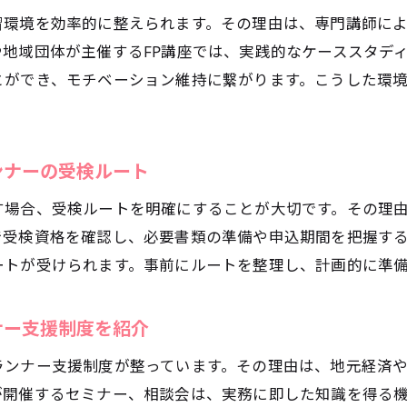
来に備えるファイナンシャルプランナーの魅力と可能性
習環境を効率的に整えられます。その理由は、専門講師に
ファイナンシャルプランナーが将来に強い理由を解説
地域団体が主催するFP講座では、実践的なケーススタデ
安定した収入を目指せるファイナンシャルプランナーの
とができ、モチベーション維持に繋がります。こうした環
社会や家庭で活かせるファイナンシャルプランナーの知
キャリアアップと自己実現に繋がる資格の可能性
ンナーの受検ルート
ファイナンシャルプランナーが地域社会で果たす役割
今後の展望とファイナンシャルプランナーとしての成長
す場合、受検ルートを明確にすることが大切です。その理
で受検資格を確認し、必要書類の準備や申込期間を把握す
ートが受けられます。事前にルートを整理し、計画的に準
ナー支援制度を紹介
ランナー支援制度が整っています。その理由は、地元経済
開催するセミナー、相談会は、実務に即した知識を得る機