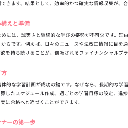
資格取得へ向けた効率的な学習時間の確保術
握できます。結果として、効率的かつ確実な情報収集が、合
ファイナンシャルプランナー勉強で挫折しないコツ
独学と講座活用のメリット・デメリット比較
心構えと準備
合格に役立つ過去問活用と勉強計画の立て方
ためには、誠実さと継続的な学びの姿勢が不可欠です。理
忙しい人にもおすすめのファイナンシャルプランナー勉
るからです。例えば、日々のニュースや法改正情報に目を
齢制限や受検資格に関する疑問を解消
意欲を持ち続けることが、信頼されるファイナンシャルプ
ファイナンシャルプランナー資格の年齢制限に関する真
受検資格の条件と高卒でも受検できる理由
て方
年齢や学歴による制限とその対策法
具体的な学習計画が成功の鍵です。なぜなら、長期的な学
働きながらファイナンシャルプランナーを目指すポイン
逆算したスケジュール作成、週ごとの学習目標の設定、進
実務経験の有無が資格取得に与える影響
着実に合格へと近づくことができます。
最新の受検資格情報とよくある誤解について
奈川県川崎市で受けられるサポート活用術
ンナーの第一歩