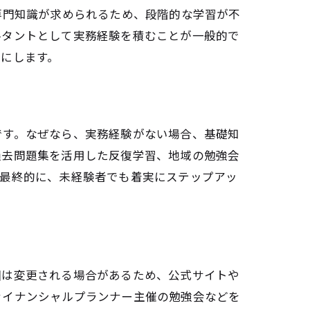
専門知識が求められるため、段階的な学習が不
介
ルタントとして実務経験を積むことが一般的で
にします。
と注意点
です。なぜなら、実務経験がない場合、基礎知
過去問題集を活用した反復学習、地域の勉強会
の実態
。最終的に、未経験者でも着実にステップアッ
種類
ーの魅力
囲は変更される場合があるため、公式サイトや
び方
ァイナンシャルプランナー主催の勉強会などを