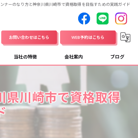
ランナーのなり方と神奈川県川崎市で資格取得を目指すための実践ガイド
お問い合わせはこちら
WEB予約はこちら
当社の特徴
会社案内
ブログ
資産運用
コラム
川県川崎市で資格取得
家計
ド
保険
介護