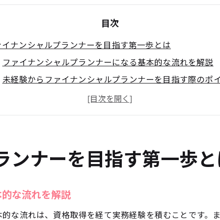
目次
ァイナンシャルプランナーを目指す第一歩とは
ファイナンシャルプランナーになる基本的な流れを解説
未経験からファイナンシャルプランナーを目指す際のポ
資格取得を目指すための情報収集のコツとは
ファイナンシャルプランナーに必要な心構えと準備
資格取得に向けた目標設定と計画の立て方
将来を見据えたファイナンシャルプランナーの第一歩
ランナーを目指す第一歩と
崎市で資格取得をかなえる具体策
川崎市でファイナンシャルプランナー資格取得の実践方
本的な流れを解説
地域の講座や支援を活用した学習環境の整え方
本的な流れは、資格取得を経て実務経験を積むことです。
川崎市で目指すファイナンシャルプランナーの受検ルー