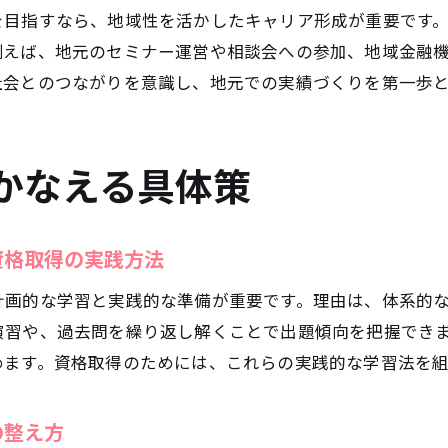
川崎市で利用できるファイナンシャルプランナー支援サ
を目指すなら、地域性を活かしたキャリア形成が重要です
地域の講座や相談窓口を活用した資格取得方法
例えば、地元のセミナー運営や相談会への参加、地域金融
ファイナンシャルプランナー向け学習サポートの選び方
社会とのつながりを意識し、地元での実績づくりを第一歩
川崎市で役立つ資格取得支援制度の特徴
相談会やセミナーで得られる実践的な情報とは
かなえる具体策
地元のネットワークを活かした学びと交流のコツ
格取得後のキャリアパスや活躍の場を探る
ファイナンシャルプランナー資格取得後の活躍の場とは
資格取得の実践方法
転職や独立に役立つファイナンシャルプランナーのスキ
計画的な学習と実践的な準備が重要です。理由は、体系的
資格取得後の年収や働き方のリアルな実態
演習や、過去問を繰り返し解くことで出題傾向を把握でき
実務経験を積むための就職先選びのポイント
めます。資格取得のためには、これらの実践的な学習法を
川崎市で広がるファイナンシャルプランナーのキャリア
資格取得後の自己成長と新たな挑戦への道
の整え方