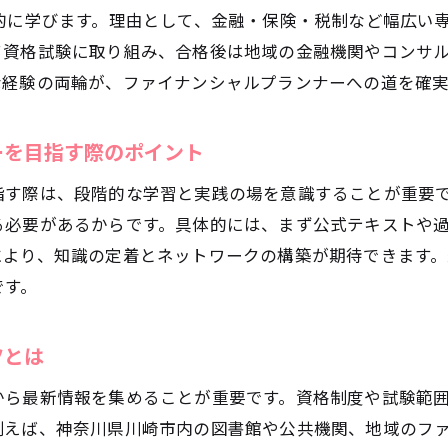
的に学びます。理由として、金融・保険・税制など幅広い
地域密着型のファイナンシャルプランナー支援制度を紹
て資格試験に取り組み、合格後は地域の金融機関やコンサ
地元で資格取得を成功させるためのコツ
な経験の両輪が、ファイナンシャルプランナーへの道を確実
川崎市での情報収集と効率的な勉強法のポイント
卒でも挑戦できるファイナンシャルプランナーの道
ーを目指す際のポイント
高卒からファイナンシャルプランナーを目指すメリット
指す際は、段階的な学習と実践の場を意識することが重要
高卒の方が資格取得で意識すべきポイントとは
る必要があるからです。具体的には、まず公式テキストや
年収や就職先から見る高卒ファイナンシャルプランナー
により、知識の定着とネットワークの構築が期待できます
高卒でも受検可能なファイナンシャルプランナー資格の
です。
キャリアアップに繋がる高卒ファイナンシャルプランナ
実践的な学び方で高卒から資格取得を目指す方法
ツとは
格取得に役立つ勉強法や注意点を解説
から最新情報を集めることが重要です。資格制度や試験範
ファイナンシャルプランナー試験に通用する勉強法の選
例えば、神奈川県川崎市内の図書館や公共機関、地域のフ